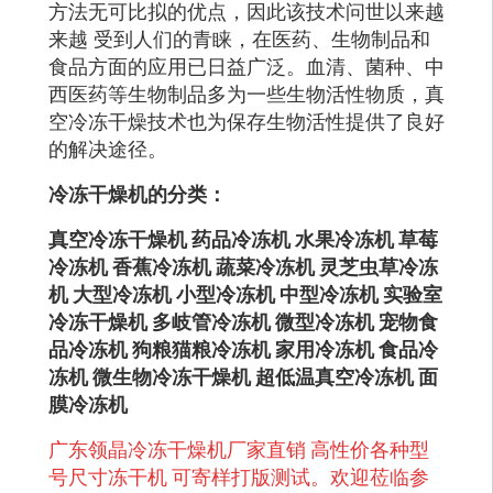
方法无可比拟的优点，因此该技术问世以来越
来越 受到人们的青睐，在医药、生物制品和
食品方面的应用已日益广泛。血清、菌种、中
西医药等生物制品多为一些生物活性物质，真
空冷冻干燥技术也为保存生物活性提供了良好
的解决途径。
冷冻干燥机的分类：
真空冷冻干燥机
药品冷冻机
水果冷冻机
草莓
冷冻机
香蕉冷冻机
蔬菜冷冻机
灵芝虫草冷冻
机
大型冷冻机
小型冷冻机
中型冷冻机
实验室
冷冻干燥机
多岐管冷冻机
微型冷冻机
宠物食
品冷冻机
狗粮猫粮冷冻机
家用冷冻机
食品冷
冻机
微生物冷冻干燥机
超低温真空冷冻机
面
膜冷冻机
广东领晶冷冻干燥机厂家直销
高性价各种型
号尺寸冻干机
可寄样打版测试。欢迎莅临参