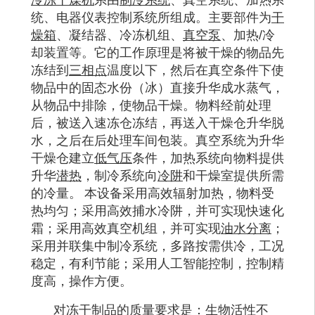
统、电器仪表控制系统所组成。主要部件为
干
燥箱
、凝结器、冷冻机组、
真空泵
、加热
/
冷
却装置等。它的工作原理是将被干燥的物品先
冻结到
三相点
温度以下，然后在真空条件下使
物品中的固态水份（冰）直接升华成水蒸气，
从物品中排除，使物品干燥。物料经前处理
后，被送入速冻仓冻结，再送入干燥仓升华脱
水，之后在后处理车间包装。真空系统为升华
干燥仓建立
低气压
条件，加热系统向物料提供
升华
潜热
，制冷系统向
冷阱
和干燥室提供所需
的冷量。
本设备采用高效辐射加热，物料受
热均匀；采用高效捕水冷阱，并可实现快速化
霜；采用高效真空机组，并可实现
油水分离
；
采用并联集中制冷系统，多路按需供冷，工况
稳定，有利节能；采用人工智能控制，控制精
度高，操作方便。
对冻干制品的质量要求是：生物活性不