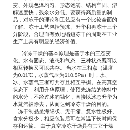
变、外观色泽均匀、形态饱满、结构牢固、溶
解速度快，残余水分低。要获得高质量的制
品，对冻干的理论和工艺应有一个比较全面的
了解。冻干工艺包括预冻、升华和再冻干三个
分阶段。合理而有效地缩短冻干的周期在工业
生产上具有明显的经济价值。
冷冻干燥的基本原理是基于水的三态变
化。水有固态、液态和气态，三种状态既可以
相互转换又可以共存。
当水在三相点（温度
为
0.01℃，水蒸气压为610.5Pa）时，水、
冰、水蒸气三者可共存且相互平衡。在高真空
状态下，利用升华原理，使预先冻结的物料中
的水分，不经过冰的融化，直接以冰态升华为
水蒸汽被除去，从而达到冷冻干燥的目的。
冻干制品呈海绵状、无干缩、复水性极好、
含水分极少，相应包装后可在常温下长时间保
存和运输。 由于真空冷冻干燥具有其它干燥