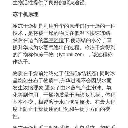
生物活性提供了良好的解决途径。
冻干机原理
冷冻干燥
机
是利用升华的原理进行干燥的一种
技术，是将被干燥的物质在低温下快速冻结
,
然后在适当的
真空环境
下
,
使冻结的水分子直
接升华成为水蒸气逸出的过程
。
冷冻干燥得到
的产物称作冻干物（
lyophilizer
），该过程称
作冻干
。
物质在干燥前始终处于低温
(
冻结状态
),
同时冰
晶
均匀分布
于物质中
,
升华过程不会因脱水而
发生浓缩现象
,
避免了由水蒸气产生泡沫、氧
化等副作用。干燥物质呈干海绵多孔状，体积
基本不变，极易溶于水而恢复原状。在最大程
度上防止干燥物质的理化和生物学方面的变
性。
冷冻干燥机
系由
制冷系统
、真空系统、加热系