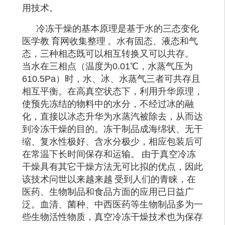
用技术。
冷冻干燥的基本原理是基于水的三态变化
医学教
育网收集整理
。水有固态、液态和气
态，三种相态既可以相互转换又可以共存。
当水在
三相点
（温度为
0.01℃，水蒸气压为
610.5Pa）时，水、冰、水蒸气三者可共存且
相互平衡。在
高真空
状态下，利用升华原理，
使预先冻结的物料中的水分，不经过冰的融
化，直接以冰态升华为
水蒸汽
被除去，从而达
到冷冻干燥的目的。冻干制品成海绵状、无干
缩、复水性极好、含水分极少，相应包装后可
在常温下长时间保存和运输。
由于真空冷冻
干燥具有其它干燥方法无可比拟的优点，因此
该技术问世以来越来越
受到人们的青睐，在
医药、生物制品和食品方面的应用已日益广
泛。血清、菌种、中西医药等生物制品多为一
些生物活性物质，真空冷冻干燥技术也为保存