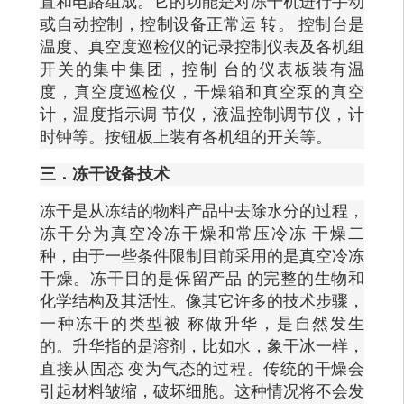
置和电路组成。它的功能是对冻干机进行手动
或自动控制，控制设备正常运
转。
控制台是
温度、真空度巡检仪的记录控制仪表及各机组
开关的集中集团，控制
台的仪表板装有温
度，真空度巡检仪，干燥箱和真空泵的真空
计，温度指示调
节仪，液温控制调节仪，计
时钟等。按钮板上装有各机组的开关等。
三．冻干设备技术
冻干是从冻结的物料产品中去除水分的过程，
冻干分为真空冷冻干燥和常压冷冻
干燥二
种，由于一些条件限制目前采用的是真空冷冻
干燥。冻干目的是保留产品
的完整的生物和
化学结构及其活性。像其它许多的技术步骤，
一种冻干的类型被
称做升华，是自然发生
的。升华指的是溶剂，比如水，象干冰一样，
直接从固态
变为气态的过程。传统的干燥会
引起材料皱缩，破坏细胞。这种情况将不会发